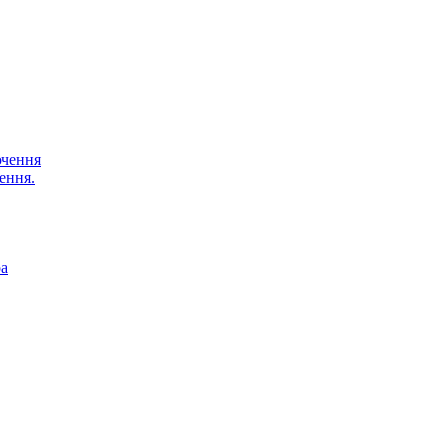
ючення
ення.
ра