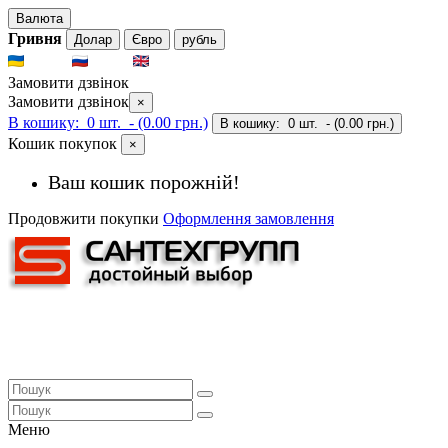
Валюта
Гривня
Долар
Євро
рубль
UKR
RUS
ENG
Замовити дзвінок
Замовити дзвінок
×
В кошику:
0 шт.
- (0.00 грн.)
В кошику:
0 шт.
- (0.00 грн.)
Кошик покупок
×
Ваш кошик порожній!
Продовжити покупки
Оформлення замовлення
Меню