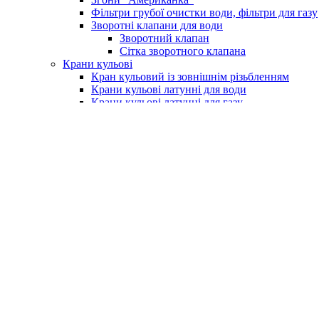
Фільтри грубої очистки води, фільтри для газу
Зворотні клапани для води
Зворотний клапан
Сітка зворотного клапана
Крани кульові
Кран кульовий із зовнішнім різьбленням
Крани кульові латунні для води
Крани кульові латунні для газу
Кран із фільтром для водоміру
Крани для поливу (умивальника)
Крани для пральних машин
Бойлери та комплектуючі
Електричні водонагрівачі (бойлери)
Клапан підривний для бойлера
Насоси та обладнання
Насосні станції
Насоси свердловинні
Вихрові насоси
Шнекові насоси
Комплектуюче до насосів
Насоси вібраційні
Поверхневі насоси
Насоси циркуляційні
Занурювальний фекальний з подрібнюючим м