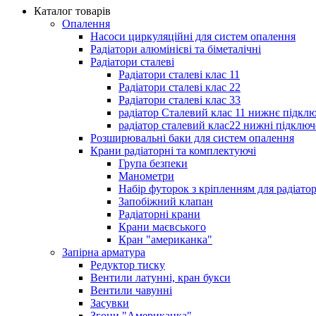
Каталог товарів
Опалення
Насоси циркуляційні для систем опалення
Радіатори алюмінієві та біметалічні
Радіатори сталеві
Радіатори сталеві клас 11
Радіатори сталеві клас 22
Радіатори сталеві клас 33
радіатор Сталевий клас 11 нижнє підкл
радіатор сталевий клас22 нижні підключ
Розширювальні баки для систем опалення
Крани радіаторні та комплектуючі
Група безпеки
Манометри
Набір футорок з кріпленням для радіато
Запобіжний клапан
Радіаторні крани
Крани маєвського
Кран "американка"
Запірна арматура
Редуктор тиску
Вентили латунні, кран букси
Вентили чавунні
Засувки
Згони "Американка"