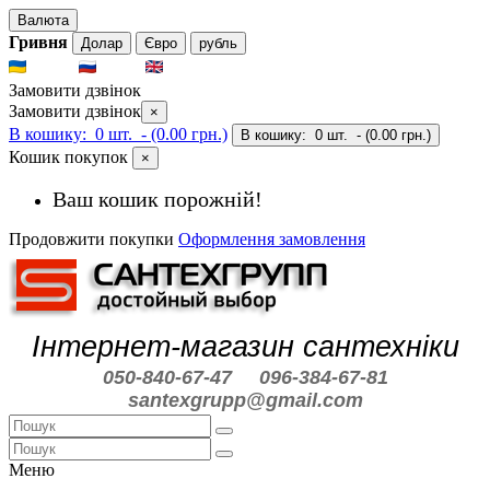
Валюта
Гривня
Долар
Євро
рубль
UKR
RUS
ENG
Замовити дзвінок
Замовити дзвінок
×
В кошику:
0 шт.
- (0.00 грн.)
В кошику:
0 шт.
- (0.00 грн.)
Кошик покупок
×
Ваш кошик порожній!
Продовжити покупки
Оформлення замовлення
Інтернет-магазин сантехніки
050-840-67-47
096-384-67-81
santexgrupp@gmail.com
Меню