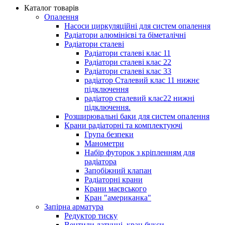
Каталог товарів
Опалення
Насоси циркуляційні для систем опалення
Радіатори алюмінієві та біметалічні
Радіатори сталеві
Радіатори сталеві клас 11
Радіатори сталеві клас 22
Радіатори сталеві клас 33
радіатор Сталевий клас 11 нижнє
підключення
радіатор сталевий клас22 нижні
підключення.
Розширювальні баки для систем опалення
Крани радіаторні та комплектуючі
Група безпеки
Манометри
Набір футорок з кріпленням для
радіатора
Запобіжний клапан
Радіаторні крани
Крани маєвського
Кран "американка"
Запірна арматура
Редуктор тиску
Вентили латунні, кран букси