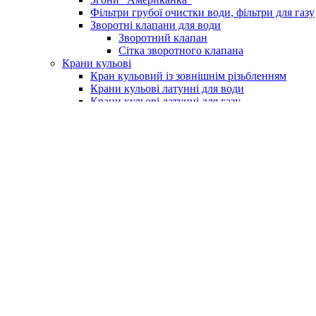
Фільтри грубої очистки води, фільтри для газу
Зворотні клапани для води
Зворотний клапан
Сітка зворотного клапана
Крани кульові
Кран кульовий із зовнішнім різьбленням
Крани кульові латунні для води
Крани кульові латунні для газу
Кран із фільтром для водоміру
Крани для поливу (умивальника)
Крани для пральних машин
Бойлери та комплектуючі
Електричні водонагрівачі (бойлери)
Клапан підривний для бойлера
Насоси та обладнання
Насосні станції
Насоси свердловинні
Вихрові насоси
Шнекові насоси
Комплектуюче до насосів
Насоси вібраційні
Поверхневі насоси
Насоси циркуляційні
Занурювальний фекальний з подрібнюючим м