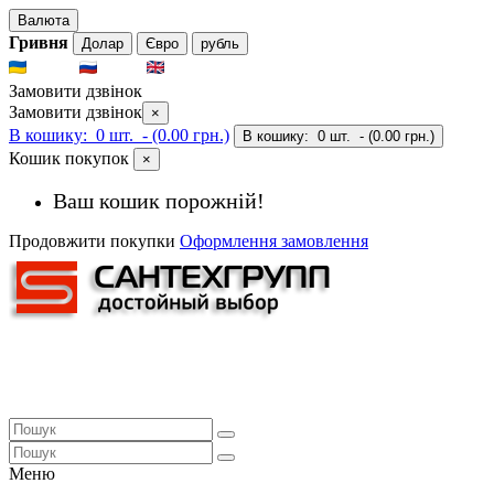
Валюта
Гривня
Долар
Євро
рубль
UKR
RUS
ENG
Замовити дзвінок
Замовити дзвінок
×
В кошику:
0 шт.
- (0.00 грн.)
В кошику:
0 шт.
- (0.00 грн.)
Кошик покупок
×
Ваш кошик порожній!
Продовжити покупки
Оформлення замовлення
Меню