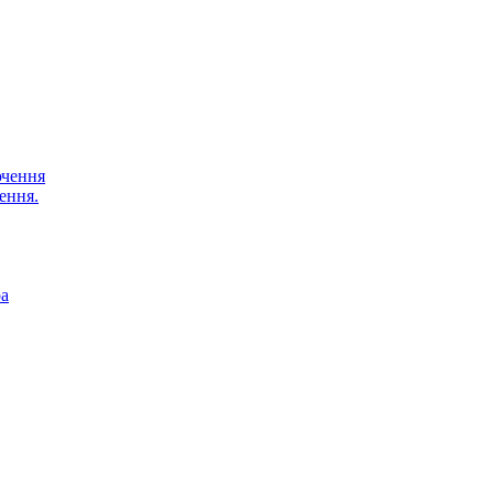
ючення
ення.
ра