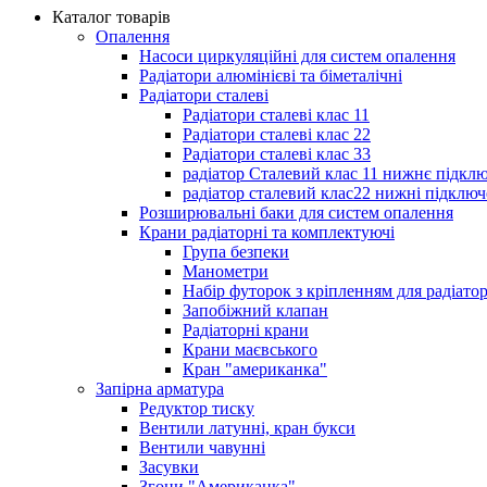
Каталог товарів
Опалення
Насоси циркуляційні для систем опалення
Радіатори алюмінієві та біметалічні
Радіатори сталеві
Радіатори сталеві клас 11
Радіатори сталеві клас 22
Радіатори сталеві клас 33
радіатор Сталевий клас 11 нижнє підкл
радіатор сталевий клас22 нижні підключ
Розширювальні баки для систем опалення
Крани радіаторні та комплектуючі
Група безпеки
Манометри
Набір футорок з кріпленням для радіато
Запобіжний клапан
Радіаторні крани
Крани маєвського
Кран "американка"
Запірна арматура
Редуктор тиску
Вентили латунні, кран букси
Вентили чавунні
Засувки
Згони "Американка"