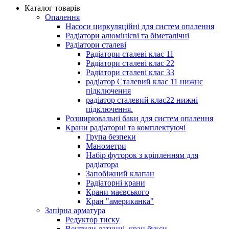
Каталог товарів
Опалення
Насоси циркуляційні для систем опалення
Радіатори алюмінієві та біметалічні
Радіатори сталеві
Радіатори сталеві клас 11
Радіатори сталеві клас 22
Радіатори сталеві клас 33
радіатор Сталевий клас 11 нижнє
підключення
радіатор сталевий клас22 нижні
підключення.
Розширювальні баки для систем опалення
Крани радіаторні та комплектуючі
Група безпеки
Манометри
Набір футорок з кріпленням для
радіатора
Запобіжний клапан
Радіаторні крани
Крани маєвського
Кран "американка"
Запірна арматура
Редуктор тиску
Вентили латунні, кран букси