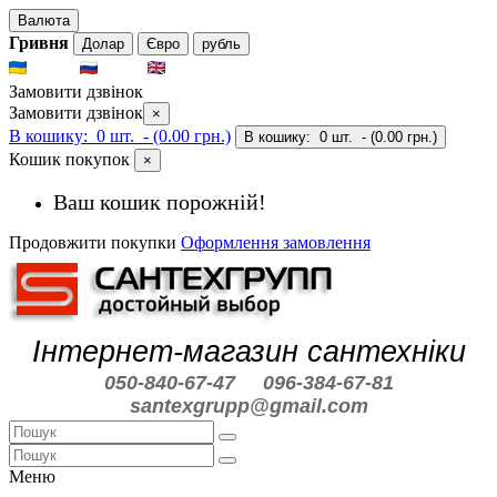
Валюта
Гривня
Долар
Євро
рубль
UKR
RUS
ENG
Замовити дзвінок
Замовити дзвінок
×
В кошику:
0 шт.
- (0.00 грн.)
В кошику:
0 шт.
- (0.00 грн.)
Кошик покупок
×
Ваш кошик порожній!
Продовжити покупки
Оформлення замовлення
Інтернет-магазин сантехніки
050-840-67-47
096-384-67-81
santexgrupp@gmail.com
Меню