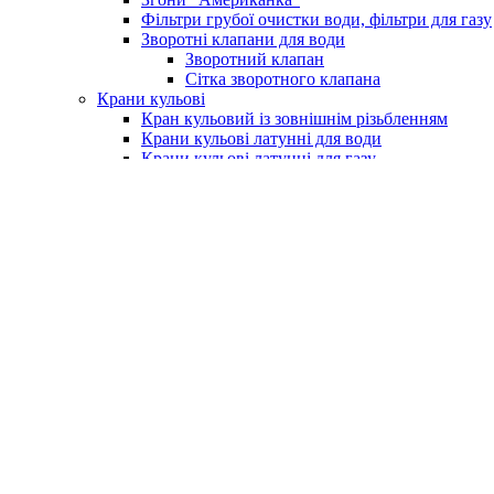
Фільтри грубої очистки води, фільтри для газу
Зворотні клапани для води
Зворотний клапан
Сітка зворотного клапана
Крани кульові
Кран кульовий із зовнішнім різьбленням
Крани кульові латунні для води
Крани кульові латунні для газу
Кран із фільтром для водоміру
Крани для поливу (умивальника)
Крани для пральних машин
Бойлери та комплектуючі
Електричні водонагрівачі (бойлери)
Клапан підривний для бойлера
Насоси та обладнання
Насосні станції
Насоси свердловинні
Вихрові насоси
Шнекові насоси
Комплектуюче до насосів
Насоси вібраційні
Поверхневі насоси
Насоси циркуляційні
Занурювальний фекальний з подрібнюючим м