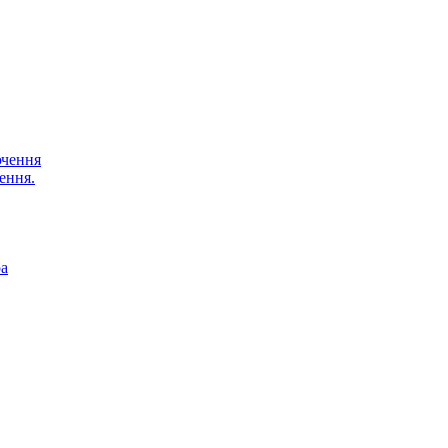
ючення
ення.
ра