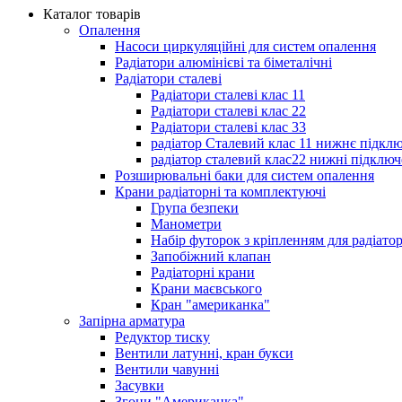
Каталог товарів
Опалення
Насоси циркуляційні для систем опалення
Радіатори алюмінієві та біметалічні
Радіатори сталеві
Радіатори сталеві клас 11
Радіатори сталеві клас 22
Радіатори сталеві клас 33
радіатор Сталевий клас 11 нижнє підкл
радіатор сталевий клас22 нижні підключ
Розширювальні баки для систем опалення
Крани радіаторні та комплектуючі
Група безпеки
Манометри
Набір футорок з кріпленням для радіато
Запобіжний клапан
Радіаторні крани
Крани маєвського
Кран "американка"
Запірна арматура
Редуктор тиску
Вентили латунні, кран букси
Вентили чавунні
Засувки
Згони "Американка"