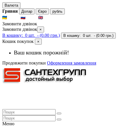
Валюта
Гривня
Долар
Євро
рубль
UKR
RUS
ENG
Замовити дзвінок
Замовити дзвінок
×
В кошику:
0 шт.
- (0.00 грн.)
В кошику:
0 шт.
- (0.00 грн.)
Кошик покупок
×
Ваш кошик порожній!
Продовжити покупки
Оформлення замовлення
Меню