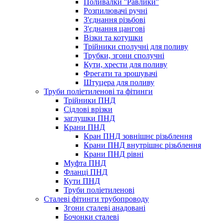
Поливалки ''Равлики''
Розпилювачі ручні
З'єднання різьбові
З'єднання цангові
Візки та котушки
Трійники сполучні для поливу
Трубки, згони сполучні
Кути, хрести для поливу
Фрегати та зрошувачі
Штуцера для поливу
Труби поліетиленові та фітинги
Трійники ПНД
Сідлові врізки
заглушки ПНД
Крани ПНД
Кран ПНД зовнішнє різьблення
Крани ПНД внутрішнє різьблення
Крани ПНД рівні
Муфта ПНД
Фланці ПНД
Кути ПНД
Труби поліетиленові
Сталеві фітинги трубопроводу
Згони сталеві анадовані
Бочонки сталеві