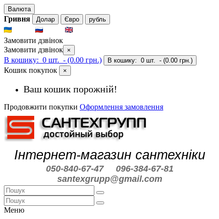
Валюта
Гривня
Долар
Євро
рубль
UKR
RUS
ENG
Замовити дзвінок
Замовити дзвінок
×
В кошику:
0 шт.
- (0.00 грн.)
В кошику:
0 шт.
- (0.00 грн.)
Кошик покупок
×
Ваш кошик порожній!
Продовжити покупки
Оформлення замовлення
Інтернет-магазин сантехніки
050-840-67-47
096-384-67-81
santexgrupp@gmail.com
Меню