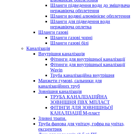
Шланги підведення води до змішувача
нержавіюча обплетення
Шланги водяні алюмінієве обплетення
Шланги для підведення води
нержавіюча оплетка
Шланги газові
Шланги газові чорні
Шланги газові білі
Каналізація
Внутрішня каналізація
Фітинги для внутрішньої каналізації
Фітинги для внутрішньої каналізації
Wavin
Труба каналізаційна внутрішня
Манжети гумові, сальники для
каналізаційних труб
Зовнішня каналізація
ТРУБА КАНАЛІЗАЦІЙНА
ЗОВНІШНЯ ПВХ МПЛАСТ
ФІТІНГИ ДЛЯ ЗОВНІШНЬОЇ
КАНАЛІЗАЦІЇ М-пласт
Зливні трапи.
Труба фанова для унітазу, гофра на унітаз,
ексцентрик