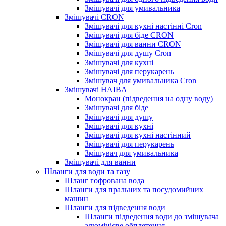
Змішувачі для умивальника
Змішувачі CRON
Змішувачі для кухні настінні Cron
Змішувачі для біде CRON
Змішувачі для ванни CRON
Змішувачі для душу Cron
Змішувачі для кухні
Змішувачі для перукарень
Змішувач для умивальника Cron
Змішувачі HAIBA
Монокран (підведення на одну воду)
Змішувачі для біде
Змішувачі для душу
Змішувачі для кухні
Змішувачі для кухні настінний
Змішувачі для перукарень
Змішувач для умивальника
Змішувачі для ванни
Шланги для води та газу
Шланг гофрована вода
Шланги для пральних та посудомийних
машин
Шланги для підведення води
Шланги підведення води до змішувача
алюмінієве обплетення