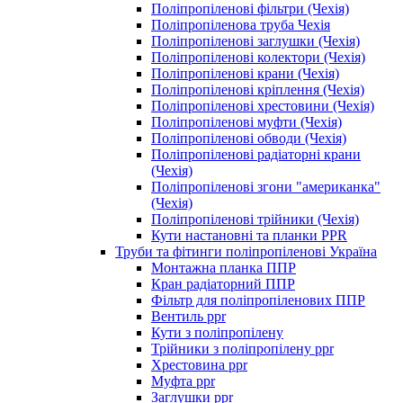
Поліпропіленові фільтри (Чехія)
Поліпропіленова труба Чехія
Поліпропіленові заглушки (Чехія)
Поліпропіленові колектори (Чехія)
Поліпропіленові крани (Чехія)
Поліпропіленові кріплення (Чехія)
Поліпропіленові хрестовини (Чехія)
Поліпропіленові муфти (Чехія)
Поліпропіленові обводи (Чехія)
Поліпропіленові радіаторні крани
(Чехія)
Поліпропіленові згони "американка"
(Чехія)
Поліпропіленові трійники (Чехія)
Кути настановні та планки PPR
Труби та фітинги поліпропіленові Україна
Монтажна планка ППР
Кран радіаторний ППР
Фільтр для поліпропіленових ППР
Вентиль ppr
Кути з поліпропілену
Трійники з поліпропілену ppr
Хрестовина ppr
Муфта ppr
Заглушки ppr