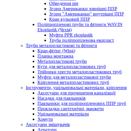
Обведення ppr
Згони Американки зовнішні ППР
Згони "Американки" внутрішні ППР
Кран кульовий ППР
Поліпропіленові труби та фітинги WAVIN
Ekoplastik (Чехія)
Муфти PPR ekoplastik
Труба поліпропіленова екопласт
Труби металопластикові та фітинги
Кран-фітінг (Wing)
Планка монтажна
Металопластикові труби
Кути для металопластикових труб
Трійники хрести металопластикових труб
Муфти для металопластикової труби
Кріплення металопластикових труб
Інструменти, ущільнювальні матеріали, кріплення
Аксесуари для прочищення каналізації
Насадки для паяльників
Паяльники для поліпропіленових ППР труб
Прокладки сантехнічні, манжети
Ущільнювальні матеріали
Хомути
Аксесуари змішувачів
Аератори