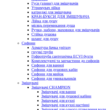
Гуси (зливи) для змішувачів
Утримувач лійки
катриджі для змішувача
КРАН-БУКСИ ДЛЯ ЗМІШУВАЧА
Лійка для душу
місяць перемикання душа
Ручки, набори, маховики для змішувачів
Стійка душова
шланг для душу
Сифони
Арматура бачка унітазу
гнучкі труби
Гофротруба сантехнічна ECVI бухти
Комплектуючі та запчастини до сифонів
Сифони для ванної
Сифони для душових кабін
Сифони для мийок
Сифони для умивальників
Змішувачі
Змішувачі CHAMPION
Змішувачі для ванни
Змішувачі для душової кабіни
Змішувачі для кухні
Змішувачі для кухні настінні
Змішувачі для одного підведення води