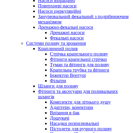
Насоси вібраційні
Поверхневі насоси
Насоси циркуляційні
Занурювальний фекальний з подрібнюючим
механізмом
Дренажно-фекальні насоси
Дренажні насоси
Фекальні насоси
Системи поливу та зрошення
Краплинний полив
Стрічка крапельного поливу
Фітинги крапельної стрічки
Туман та фітинги для поливу
Крапельна трубка та фітинги
Інжектор Вентурі
Фільтри
Шланги для поливу
Фітинги та аксесуари для поливальних
шлангів
Комплекти для літнього душу
Адаптери, конектори
Врізання в бак
Дощувачі
Насадки розпилювальні
Пістолети для ручного поливу