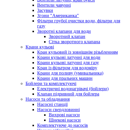
Вентили чавунні
Засувки
Згони "Американка"
Фільтри грубої очистки води, фільтри для
газу
Зворотні клапани для води
Зворотний клапан
Сітка зворотного клапана
Крани кульові
Кран кульовий із зовнішнім різьбленням
Крани кульові латунні для води
Крани кульові латунні для газу
Кран із фільтром для водоміру
Крани для поливу (умивальника)
Крани для пральних машин
Бойлери та комплектуючі
Електричні водонагрівачі (бойлери)
Клапан підривний для бойлера
Насоси та обладнання
Насосні станції
Насоси свердловинні
Вихрові насоси
Шнекові насоси
Комплектуюче до насосів