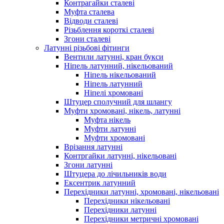
Контрагайки сталеві
Муфта сталева
Відводи сталеві
Різьблення короткі сталеві
Згони сталеві
Латунні різьбові фітинги
Вентили латунні, кран букси
Ніпель латунний, нікельований
Ніпель нікельований
Ніпель латунний
Ніпелі хромовані
Штуцер сполучний для шлангу
Муфти хромовані, нікель, латунні
Муфта нікель
Муфти латунні
Муфти хромовані
Врізання латунні
Контргайки латунні, нікельовані
Згони латунні
Штуцера до лічильників води
Ексентрик латунний
Перехідники латунні, хромовані, нікельовані
Перехідники нікельовані
Перехідники латунні
Перехідники метричні хромовані