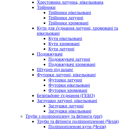
Хрестовина латунна, нікельована
Трійники
Трійники нікельовані
Трійники латунні
Трійники хромовані
Кути для з'єднання латунні, хромовані та
нікельовані
Кути нікельовані
Кути хромовані
Кути латунні
Подовжувачі
Подовжувачі латунні
Подовжувачі хромовані
Штуцер під шланг
Футорки латунні, нікельовані
Футорки латунні
Футорки нікельовані
Футорки хромовані
Безрізьбове з'єднання (ГЕБО)
Заглушки латунні, нікельовані
Заглушки латунні
Заглушки нікельовані
Труби з поліпропілену та фітинги (ppr)
Труби та фітинги поліпропіленові (Чехія)
Поліпропіленові кути (Чехія)