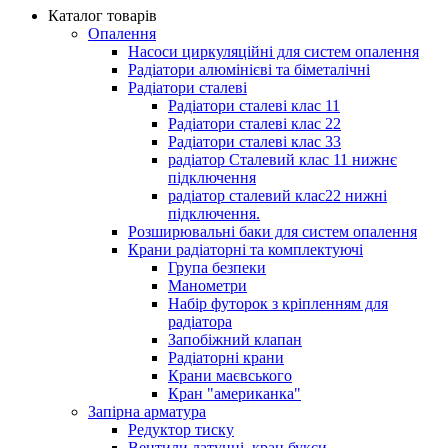
Каталог товарів
Опалення
Насоси циркуляційні для систем опалення
Радіатори алюмінієві та біметалічні
Радіатори сталеві
Радіатори сталеві клас 11
Радіатори сталеві клас 22
Радіатори сталеві клас 33
радіатор Сталевий клас 11 нижнє
підключення
радіатор сталевий клас22 нижні
підключення.
Розширювальні баки для систем опалення
Крани радіаторні та комплектуючі
Група безпеки
Манометри
Набір футорок з кріпленням для
радіатора
Запобіжний клапан
Радіаторні крани
Крани маєвського
Кран "американка"
Запірна арматура
Редуктор тиску
Вентили латунні, кран букси