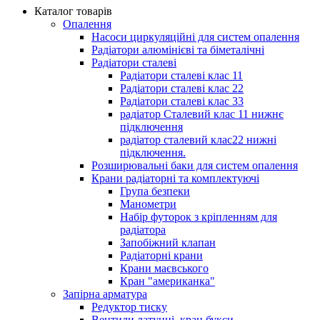
Каталог товарів
Опалення
Насоси циркуляційні для систем опалення
Радіатори алюмінієві та біметалічні
Радіатори сталеві
Радіатори сталеві клас 11
Радіатори сталеві клас 22
Радіатори сталеві клас 33
радіатор Сталевий клас 11 нижнє
підключення
радіатор сталевий клас22 нижні
підключення.
Розширювальні баки для систем опалення
Крани радіаторні та комплектуючі
Група безпеки
Манометри
Набір футорок з кріпленням для
радіатора
Запобіжний клапан
Радіаторні крани
Крани маєвського
Кран "американка"
Запірна арматура
Редуктор тиску
Вентили латунні, кран букси