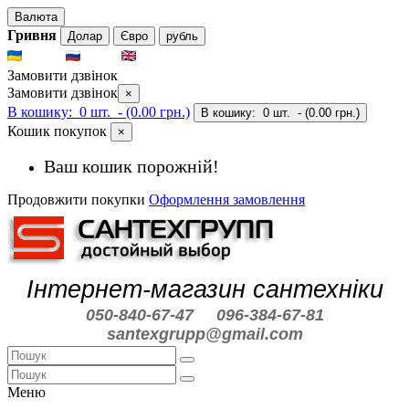
Валюта
Гривня
Долар
Євро
рубль
UKR
RUS
ENG
Замовити дзвінок
Замовити дзвінок
×
В кошику:
0 шт.
- (0.00 грн.)
В кошику:
0 шт.
- (0.00 грн.)
Кошик покупок
×
Ваш кошик порожній!
Продовжити покупки
Оформлення замовлення
Інтернет-магазин сантехніки
050-840-67-47
096-384-67-81
santexgrupp@gmail.com
Меню