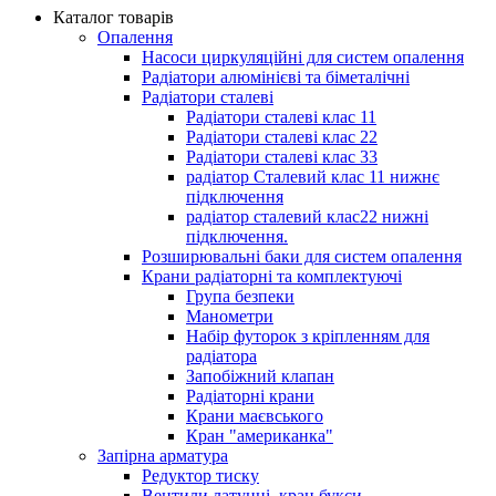
Каталог товарів
Опалення
Насоси циркуляційні для систем опалення
Радіатори алюмінієві та біметалічні
Радіатори сталеві
Радіатори сталеві клас 11
Радіатори сталеві клас 22
Радіатори сталеві клас 33
радіатор Сталевий клас 11 нижнє
підключення
радіатор сталевий клас22 нижні
підключення.
Розширювальні баки для систем опалення
Крани радіаторні та комплектуючі
Група безпеки
Манометри
Набір футорок з кріпленням для
радіатора
Запобіжний клапан
Радіаторні крани
Крани маєвського
Кран "американка"
Запірна арматура
Редуктор тиску
Вентили латунні, кран букси