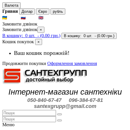
Валюта
Гривня
Долар
Євро
рубль
UKR
RUS
ENG
Замовити дзвінок
Замовити дзвінок
×
В кошику:
0 шт.
- (0.00 грн.)
В кошику:
0 шт.
- (0.00 грн.)
Кошик покупок
×
Ваш кошик порожній!
Продовжити покупки
Оформлення замовлення
Інтернет-магазин сантехніки
050-840-67-47
096-384-67-81
santexgrupp@gmail.com
Меню