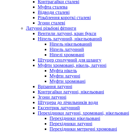
Контрагайки сталеві
Муфта сталева
Відводи сталеві
Різьблення короткі сталеві
Згони сталеві
Латунні різьбові фітинги
Вентили латунні, кран букси
Ніпель латунний, нікельований
Ніпель нікельований
Ніпель латунний
Ніпелі хромовані
Штуцер сполучний для шлангу
Муфти хромовані, нікель, латунні
Муфта нікель
Муфти латунні
Муфти хромовані
Врізання латунні
Контргайки латунні, нікельовані
Згони латунні
Штуцера до лічильників води
Ексентрик латунний
Перехідники латунні, хромовані, нікельовані
Перехідники нікельовані
Перехідники латунні
Перехідники метричні хромовані