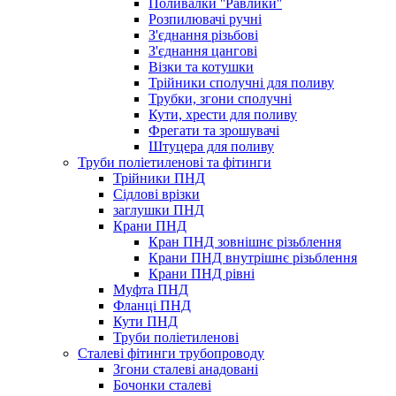
Поливалки ''Равлики''
Розпилювачі ручні
З'єднання різьбові
З'єднання цангові
Візки та котушки
Трійники сполучні для поливу
Трубки, згони сполучні
Кути, хрести для поливу
Фрегати та зрошувачі
Штуцера для поливу
Труби поліетиленові та фітинги
Трійники ПНД
Сідлові врізки
заглушки ПНД
Крани ПНД
Кран ПНД зовнішнє різьблення
Крани ПНД внутрішнє різьблення
Крани ПНД рівні
Муфта ПНД
Фланці ПНД
Кути ПНД
Труби поліетиленові
Сталеві фітинги трубопроводу
Згони сталеві анадовані
Бочонки сталеві