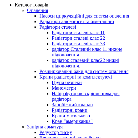
Каталог товарів
Опалення
Насоси циркуляційні для систем опалення
Радіатори алюмінієві та біметалічні
Радіатори сталеві
Радіатори сталеві клас 11
Радіатори сталеві клас 22
Радіатори сталеві клас 33
радіатор Сталевий клас 11 нижнє
підключення
радіатор сталевий клас22 нижні
підключення.
Розширювальні баки для систем опалення
Крани радіаторні та комплектуючі
Група безпеки
Манометри
Набір футорок з кріпленням для
радіатора
Запобіжний клапан
Радіаторні крани
Крани маєвського
Кран "американка"
Запірна арматура
Редуктор тиску
Вентили латунні, кран букси