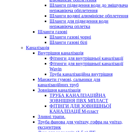
Шланги підведення води до змішувача
нержавіюча обплетення
Шланги водяні алюмінієве обплетення
Шланги для підведення води
нержавіюча оплетка
Шланги газові
Шланги газові чорні
Шланги газові білі
Каналізація
Внутрішня каналізація
Фітинги для внутрішньої каналізації
Фітинги для внутрішньої каналізації
Wavin
Труба каналізаційна внутрішня
Манжети гумові, сальники для
каналізаційних труб
Зовнішня каналізація
ТРУБА КАНАЛІЗАЦІЙНА
ЗОВНІШНЯ ПВХ МПЛАСТ
ФІТІНГИ ДЛЯ ЗОВНІШНЬОЇ
КАНАЛІЗАЦІЇ М-пласт
Зливні трапи.
Труба фанова для унітазу, гофра на унітаз,
ексцентрик