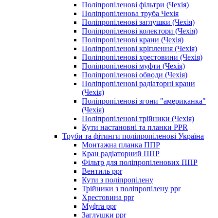
Поліпропіленові фільтри (Чехія)
Поліпропіленова труба Чехія
Поліпропіленові заглушки (Чехія)
Поліпропіленові колектори (Чехія)
Поліпропіленові крани (Чехія)
Поліпропіленові кріплення (Чехія)
Поліпропіленові хрестовини (Чехія)
Поліпропіленові муфти (Чехія)
Поліпропіленові обводи (Чехія)
Поліпропіленові радіаторні крани
(Чехія)
Поліпропіленові згони "американка"
(Чехія)
Поліпропіленові трійники (Чехія)
Кути настановні та планки PPR
Труби та фітинги поліпропіленові Україна
Монтажна планка ППР
Кран радіаторний ППР
Фільтр для поліпропіленових ППР
Вентиль ppr
Кути з поліпропілену
Трійники з поліпропілену ppr
Хрестовина ppr
Муфта ppr
Заглушки ppr