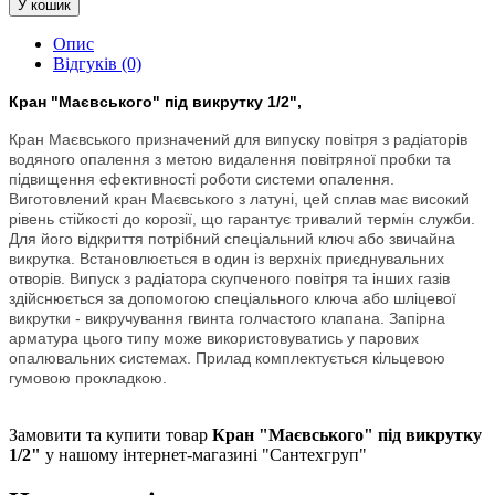
У кошик
Опис
Відгуків (0)
Кран "Маєвського" під викрутку 1/2",
Кран Маєвського призначений для випуску повітря з радіаторів
водяного опалення з метою видалення повітряної пробки та
підвищення ефективності роботи системи опалення.
Виготовлений кран Маєвського з латуні, цей сплав має високий
рівень стійкості до корозії, що гарантує тривалий термін служби.
Для його відкриття потрібний спеціальний ключ або звичайна
викрутка. Встановлюється в один із верхніх приєднувальних
отворів. Випуск з радіатора скупченого повітря та інших газів
здійснюється за допомогою спеціального ключа або шліцевої
викрутки - викручування гвинта голчастого клапана. Запірна
арматура цього типу може використовуватись у парових
опалювальних системах. Прилад комплектується кільцевою
гумовою прокладкою.
Замовити та купити товар
Кран "Маєвського" під викрутку
1/2"
у нашому інтернет-магазині "Сантехгруп"