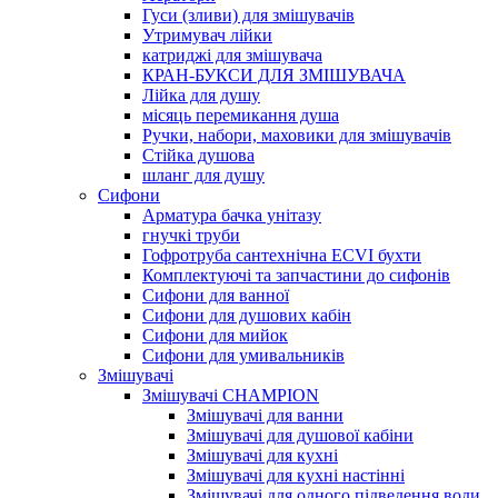
Гуси (зливи) для змішувачів
Утримувач лійки
катриджі для змішувача
КРАН-БУКСИ ДЛЯ ЗМІШУВАЧА
Лійка для душу
місяць перемикання душа
Ручки, набори, маховики для змішувачів
Стійка душова
шланг для душу
Сифони
Арматура бачка унітазу
гнучкі труби
Гофротруба сантехнічна ECVI бухти
Комплектуючі та запчастини до сифонів
Сифони для ванної
Сифони для душових кабін
Сифони для мийок
Сифони для умивальників
Змішувачі
Змішувачі CHAMPION
Змішувачі для ванни
Змішувачі для душової кабіни
Змішувачі для кухні
Змішувачі для кухні настінні
Змішувачі для одного підведення води