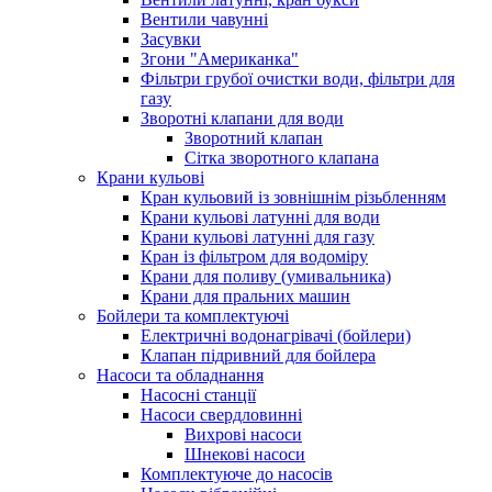
Вентили чавунні
Засувки
Згони "Американка"
Фільтри грубої очистки води, фільтри для
газу
Зворотні клапани для води
Зворотний клапан
Сітка зворотного клапана
Крани кульові
Кран кульовий із зовнішнім різьбленням
Крани кульові латунні для води
Крани кульові латунні для газу
Кран із фільтром для водоміру
Крани для поливу (умивальника)
Крани для пральних машин
Бойлери та комплектуючі
Електричні водонагрівачі (бойлери)
Клапан підривний для бойлера
Насоси та обладнання
Насосні станції
Насоси свердловинні
Вихрові насоси
Шнекові насоси
Комплектуюче до насосів