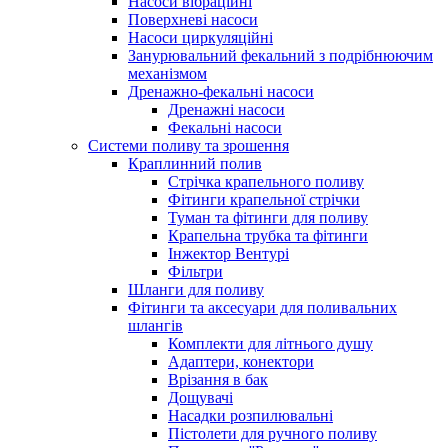
Насоси вібраційні
Поверхневі насоси
Насоси циркуляційні
Занурювальний фекальний з подрібнюючим
механізмом
Дренажно-фекальні насоси
Дренажні насоси
Фекальні насоси
Системи поливу та зрошення
Краплинний полив
Стрічка крапельного поливу
Фітинги крапельної стрічки
Туман та фітинги для поливу
Крапельна трубка та фітинги
Інжектор Вентурі
Фільтри
Шланги для поливу
Фітинги та аксесуари для поливальних
шлангів
Комплекти для літнього душу
Адаптери, конектори
Врізання в бак
Дощувачі
Насадки розпилювальні
Пістолети для ручного поливу