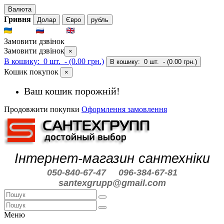
Валюта
Гривня
Долар
Євро
рубль
UKR
RUS
ENG
Замовити дзвінок
Замовити дзвінок
×
В кошику:
0 шт.
- (0.00 грн.)
В кошику:
0 шт.
- (0.00 грн.)
Кошик покупок
×
Ваш кошик порожній!
Продовжити покупки
Оформлення замовлення
Інтернет-магазин сантехніки
050-840-67-47
096-384-67-81
santexgrupp@gmail.com
Меню