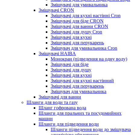
Змішувачі для умивальника
Змішувачі CRON
Змішувачі для кухні настінні Cron
Змішувачі для біде CRON
Змішувачі для ванни CRON
Змішувачі для душу Cron
Змішувачі для кухні
Змішувачі для перукарень
Змішувач для умивальника Cron
Змішувачі HAIBA
Монокран (підведення на одну воду)
Змішувачі для біде
Змішувачі для душу
Змішувачі для кухні
Змішувачі для кухні настінний
Змішувачі для перукарень
Змішувач для умивальника
Змішувачі для ванни
Шланги для води та газу
Шланг гофрована вода
Шланги для пральних та посудомийних
машин
Шланги для підведення води
Шланги підведення води до змішувача
алюмінієве обплетення