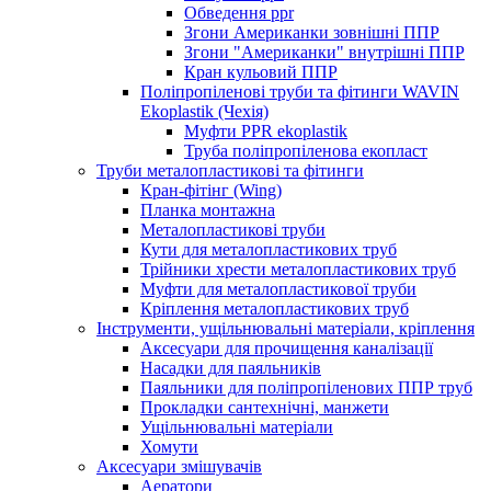
Обведення ppr
Згони Американки зовнішні ППР
Згони "Американки" внутрішні ППР
Кран кульовий ППР
Поліпропіленові труби та фітинги WAVIN
Ekoplastik (Чехія)
Муфти PPR ekoplastik
Труба поліпропіленова екопласт
Труби металопластикові та фітинги
Кран-фітінг (Wing)
Планка монтажна
Металопластикові труби
Кути для металопластикових труб
Трійники хрести металопластикових труб
Муфти для металопластикової труби
Кріплення металопластикових труб
Інструменти, ущільнювальні матеріали, кріплення
Аксесуари для прочищення каналізації
Насадки для паяльників
Паяльники для поліпропіленових ППР труб
Прокладки сантехнічні, манжети
Ущільнювальні матеріали
Хомути
Аксесуари змішувачів
Аератори