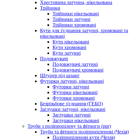
Хрестовина латунна, нікельована
Трійники
Трійники нікельовані
Трійники латунні
Трійники хромовані
Кути для з'єднання латунні, хромовані та
нікельовані
Кути нікельовані
Кути хромовані
Кути латунні
Подовжувачі
Подовжувачі латунні
Подовжувачі хромовані
Штуцер під шланг
Футорки латунні, нікельовані
Футорки латунні
Футорки нікельовані
Футорки хромовані
Безрізьбове з'єднання (ГЕБО)
Заглушки латунні, нікельовані
Заглушки латунні
Заглушки нікельовані
Труби з поліпропілену та фітинги (ppr)
Труби та фітинги поліпропіленові (Чехія)
Поліпропіленові кути (Чехія)