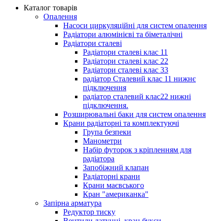
Каталог товарів
Опалення
Насоси циркуляційні для систем опалення
Радіатори алюмінієві та біметалічні
Радіатори сталеві
Радіатори сталеві клас 11
Радіатори сталеві клас 22
Радіатори сталеві клас 33
радіатор Сталевий клас 11 нижнє
підключення
радіатор сталевий клас22 нижні
підключення.
Розширювальні баки для систем опалення
Крани радіаторні та комплектуючі
Група безпеки
Манометри
Набір футорок з кріпленням для
радіатора
Запобіжний клапан
Радіаторні крани
Крани маєвського
Кран "американка"
Запірна арматура
Редуктор тиску
Вентили латунні, кран букси