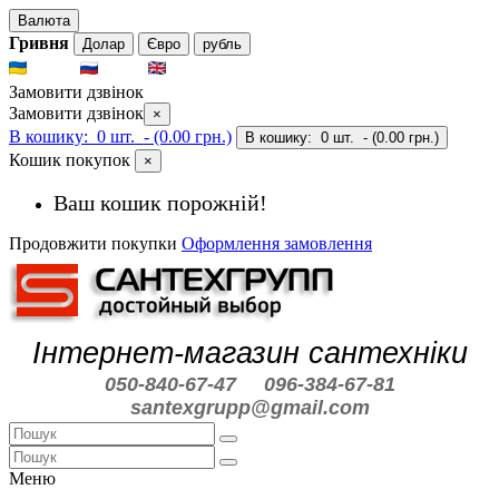
Валюта
Гривня
Долар
Євро
рубль
UKR
RUS
ENG
Замовити дзвінок
Замовити дзвінок
×
В кошику:
0 шт.
- (0.00 грн.)
В кошику:
0 шт.
- (0.00 грн.)
Кошик покупок
×
Ваш кошик порожній!
Продовжити покупки
Оформлення замовлення
Інтернет-магазин сантехніки
050-840-67-47
096-384-67-81
santexgrupp@gmail.com
Меню