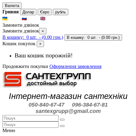
Валюта
Гривня
Долар
Євро
рубль
UKR
RUS
ENG
Замовити дзвінок
Замовити дзвінок
×
В кошику:
0 шт.
- (0.00 грн.)
В кошику:
0 шт.
- (0.00 грн.)
Кошик покупок
×
Ваш кошик порожній!
Продовжити покупки
Оформлення замовлення
Інтернет-магазин сантехніки
050-840-67-47
096-384-67-81
santexgrupp@gmail.com
Меню