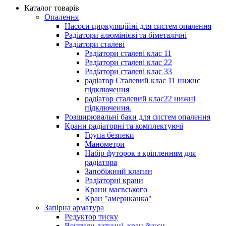
Каталог товарів
Опалення
Насоси циркуляційні для систем опалення
Радіатори алюмінієві та біметалічні
Радіатори сталеві
Радіатори сталеві клас 11
Радіатори сталеві клас 22
Радіатори сталеві клас 33
радіатор Сталевий клас 11 нижнє
підключення
радіатор сталевий клас22 нижні
підключення.
Розширювальні баки для систем опалення
Крани радіаторні та комплектуючі
Група безпеки
Манометри
Набір футорок з кріпленням для
радіатора
Запобіжний клапан
Радіаторні крани
Крани маєвського
Кран "американка"
Запірна арматура
Редуктор тиску
Вентили латунні, кран букси