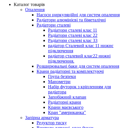
Каталог товарів
Опалення
Насоси циркуляційні для систем опалення
Радіатори алюмінієві та біметалічні
Радіатори сталеві
Радіатори сталеві клас 11
Радіатори сталеві клас 22
Радіатори сталеві клас 33
радіатор Сталевий клас 11 нижнє
підключення
радіатор сталевий клас22 нижні
підключення.
Розширювальні баки для систем опалення
Крани радіаторні та комплектуючі
Група безпеки
Манометри
Набір футорок з кріпленням для
радіатора
Запобіжний клапан
Радіаторні крани
Крани маєвського
Кран "американка"
Запірна арматура
Редуктор тиску
Вентили латунні, кран букси