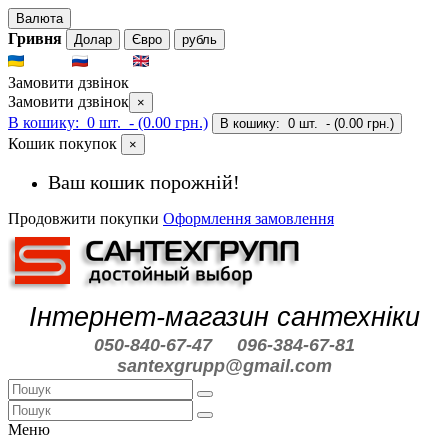
Валюта
Гривня
Долар
Євро
рубль
UKR
RUS
ENG
Замовити дзвінок
Замовити дзвінок
×
В кошику:
0 шт.
- (0.00 грн.)
В кошику:
0 шт.
- (0.00 грн.)
Кошик покупок
×
Ваш кошик порожній!
Продовжити покупки
Оформлення замовлення
Інтернет-магазин сантехніки
050-840-67-47
096-384-67-81
santexgrupp@gmail.com
Меню