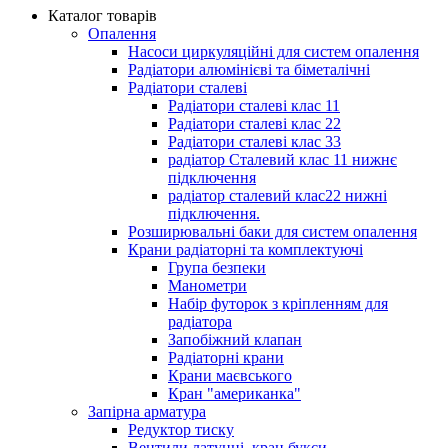
Каталог товарів
Опалення
Насоси циркуляційні для систем опалення
Радіатори алюмінієві та біметалічні
Радіатори сталеві
Радіатори сталеві клас 11
Радіатори сталеві клас 22
Радіатори сталеві клас 33
радіатор Сталевий клас 11 нижнє
підключення
радіатор сталевий клас22 нижні
підключення.
Розширювальні баки для систем опалення
Крани радіаторні та комплектуючі
Група безпеки
Манометри
Набір футорок з кріпленням для
радіатора
Запобіжний клапан
Радіаторні крани
Крани маєвського
Кран "американка"
Запірна арматура
Редуктор тиску
Вентили латунні, кран букси