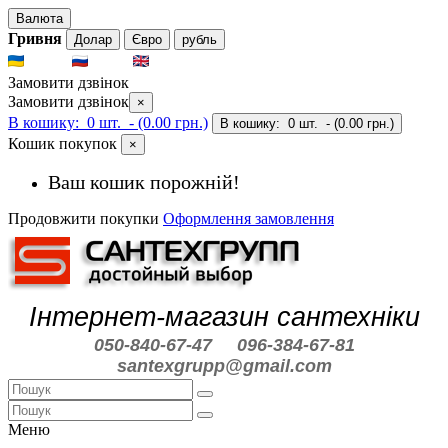
Валюта
Гривня
Долар
Євро
рубль
UKR
RUS
ENG
Замовити дзвінок
Замовити дзвінок
×
В кошику:
0 шт.
- (0.00 грн.)
В кошику:
0 шт.
- (0.00 грн.)
Кошик покупок
×
Ваш кошик порожній!
Продовжити покупки
Оформлення замовлення
Інтернет-магазин сантехніки
050-840-67-47
096-384-67-81
santexgrupp@gmail.com
Меню