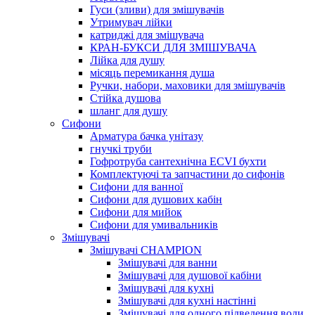
Гуси (зливи) для змішувачів
Утримувач лійки
катриджі для змішувача
КРАН-БУКСИ ДЛЯ ЗМІШУВАЧА
Лійка для душу
місяць перемикання душа
Ручки, набори, маховики для змішувачів
Стійка душова
шланг для душу
Сифони
Арматура бачка унітазу
гнучкі труби
Гофротруба сантехнічна ECVI бухти
Комплектуючі та запчастини до сифонів
Сифони для ванної
Сифони для душових кабін
Сифони для мийок
Сифони для умивальників
Змішувачі
Змішувачі CHAMPION
Змішувачі для ванни
Змішувачі для душової кабіни
Змішувачі для кухні
Змішувачі для кухні настінні
Змішувачі для одного підведення води