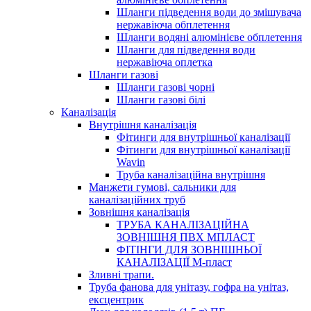
Шланги підведення води до змішувача
нержавіюча обплетення
Шланги водяні алюмінієве обплетення
Шланги для підведення води
нержавіюча оплетка
Шланги газові
Шланги газові чорні
Шланги газові білі
Каналізація
Внутрішня каналізація
Фітинги для внутрішньої каналізації
Фітинги для внутрішньої каналізації
Wavin
Труба каналізаційна внутрішня
Манжети гумові, сальники для
каналізаційних труб
Зовнішня каналізація
ТРУБА КАНАЛІЗАЦІЙНА
ЗОВНІШНЯ ПВХ МПЛАСТ
ФІТІНГИ ДЛЯ ЗОВНІШНЬОЇ
КАНАЛІЗАЦІЇ М-пласт
Зливні трапи.
Труба фанова для унітазу, гофра на унітаз,
ексцентрик