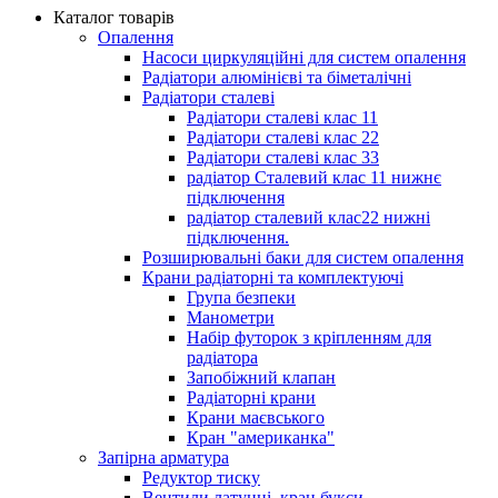
Каталог товарів
Опалення
Насоси циркуляційні для систем опалення
Радіатори алюмінієві та біметалічні
Радіатори сталеві
Радіатори сталеві клас 11
Радіатори сталеві клас 22
Радіатори сталеві клас 33
радіатор Сталевий клас 11 нижнє
підключення
радіатор сталевий клас22 нижні
підключення.
Розширювальні баки для систем опалення
Крани радіаторні та комплектуючі
Група безпеки
Манометри
Набір футорок з кріпленням для
радіатора
Запобіжний клапан
Радіаторні крани
Крани маєвського
Кран "американка"
Запірна арматура
Редуктор тиску
Вентили латунні, кран букси