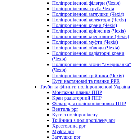
Поліпропіленові фільтри (Чехія)
Поліпропіленова труба Чехія
Поліпропіленові заглушки (Чехія)
Поліпропіленові колектори (Чехія)
Поліпропіленові крани (Чехія)
Поліпропіленові кріплення (Чехія)
Поліпропіленові хрестовини (Чехія)
Поліпропіленові муфти (Чехія)
Поліпропіленові обводи (Чехія)
Поліпропіленові радіаторні крани
(Чехія)
Поліпропіленові згони "американка"
(Чехія)
Поліпропіленові трійники (Чехія)
Кути настановні та планки PPR
Труби та фітинги поліпропіленові Україна
Монтажна планка ППР
Кран радіаторний ППР
Фільтр для поліпропіленових ППР
Вентиль ppr
Кути з поліпропілену
Трійники з поліпропілену ppr
Хрестовина ppr
Муфта ppr
Заглушки ppr