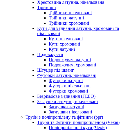
Хрестовина латунна, нікельована
Трійники
Трійники нікельовані
Трійники латунні
Трійники хромовані
Кути для з'єднання латунні, хромовані та
нікельовані
Кути нікельовані
Кути хромовані
Кути латунні
Подовжувачі
Подовжувачі латунні
Подовжувачі хромовані
Штуцер під шланг
Футорки латунні, нікельовані
Футорки латунні
Футорки нікельовані
Футорки хромовані
Безрізьбове з'єднання (ГЕБО)
Заглушки латунні, нікельовані
Заглушки латунні
Заглушки нікельовані
Труби з поліпропілену та фітинги (ppr)
Труби та фітинги поліпропіленові (Чехія)
Поліпропіленові кути (Чехія)