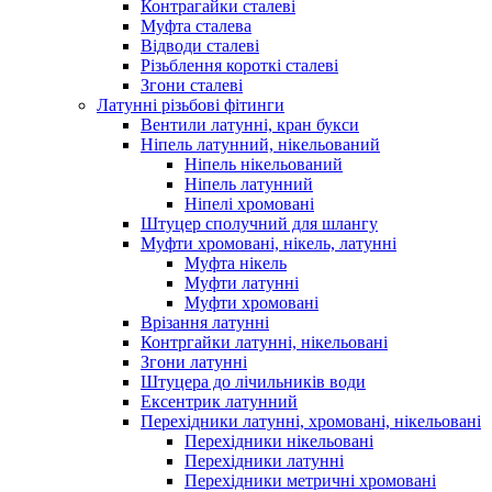
Контрагайки сталеві
Муфта сталева
Відводи сталеві
Різьблення короткі сталеві
Згони сталеві
Латунні різьбові фітинги
Вентили латунні, кран букси
Ніпель латунний, нікельований
Ніпель нікельований
Ніпель латунний
Ніпелі хромовані
Штуцер сполучний для шлангу
Муфти хромовані, нікель, латунні
Муфта нікель
Муфти латунні
Муфти хромовані
Врізання латунні
Контргайки латунні, нікельовані
Згони латунні
Штуцера до лічильників води
Ексентрик латунний
Перехідники латунні, хромовані, нікельовані
Перехідники нікельовані
Перехідники латунні
Перехідники метричні хромовані