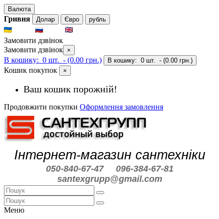
Валюта
Гривня
Долар
Євро
рубль
UKR
RUS
ENG
Замовити дзвінок
Замовити дзвінок
×
В кошику:
0 шт.
- (0.00 грн.)
В кошику:
0 шт.
- (0.00 грн.)
Кошик покупок
×
Ваш кошик порожній!
Продовжити покупки
Оформлення замовлення
Інтернет-магазин сантехніки
050-840-67-47
096-384-67-81
santexgrupp@gmail.com
Меню