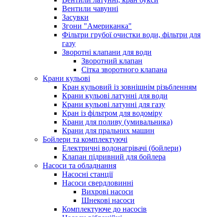
Вентили чавунні
Засувки
Згони "Американка"
Фільтри грубої очистки води, фільтри для
газу
Зворотні клапани для води
Зворотний клапан
Сітка зворотного клапана
Крани кульові
Кран кульовий із зовнішнім різьбленням
Крани кульові латунні для води
Крани кульові латунні для газу
Кран із фільтром для водоміру
Крани для поливу (умивальника)
Крани для пральних машин
Бойлери та комплектуючі
Електричні водонагрівачі (бойлери)
Клапан підривний для бойлера
Насоси та обладнання
Насосні станції
Насоси свердловинні
Вихрові насоси
Шнекові насоси
Комплектуюче до насосів