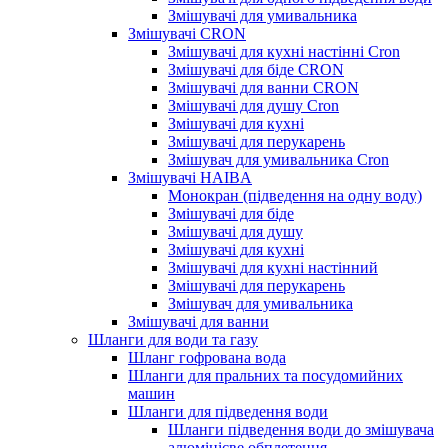
Змішувачі для умивальника
Змішувачі CRON
Змішувачі для кухні настінні Cron
Змішувачі для біде CRON
Змішувачі для ванни CRON
Змішувачі для душу Cron
Змішувачі для кухні
Змішувачі для перукарень
Змішувач для умивальника Cron
Змішувачі HAIBA
Монокран (підведення на одну воду)
Змішувачі для біде
Змішувачі для душу
Змішувачі для кухні
Змішувачі для кухні настінний
Змішувачі для перукарень
Змішувач для умивальника
Змішувачі для ванни
Шланги для води та газу
Шланг гофрована вода
Шланги для пральних та посудомийних
машин
Шланги для підведення води
Шланги підведення води до змішувача
алюмінієве обплетення