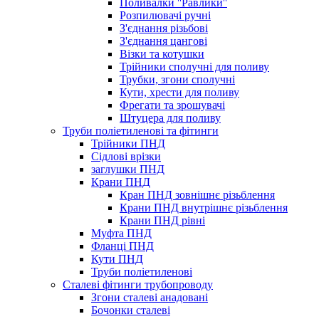
Поливалки ''Равлики''
Розпилювачі ручні
З'єднання різьбові
З'єднання цангові
Візки та котушки
Трійники сполучні для поливу
Трубки, згони сполучні
Кути, хрести для поливу
Фрегати та зрошувачі
Штуцера для поливу
Труби поліетиленові та фітинги
Трійники ПНД
Сідлові врізки
заглушки ПНД
Крани ПНД
Кран ПНД зовнішнє різьблення
Крани ПНД внутрішнє різьблення
Крани ПНД рівні
Муфта ПНД
Фланці ПНД
Кути ПНД
Труби поліетиленові
Сталеві фітинги трубопроводу
Згони сталеві анадовані
Бочонки сталеві