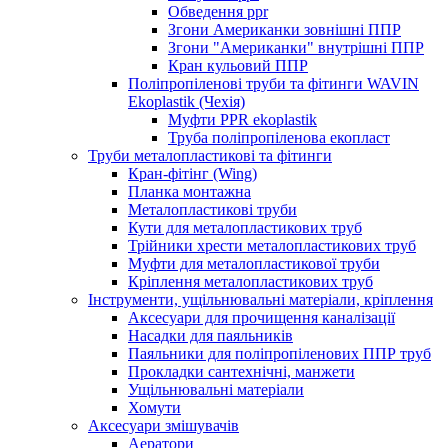
Обведення ppr
Згони Американки зовнішні ППР
Згони "Американки" внутрішні ППР
Кран кульовий ППР
Поліпропіленові труби та фітинги WAVIN
Ekoplastik (Чехія)
Муфти PPR ekoplastik
Труба поліпропіленова екопласт
Труби металопластикові та фітинги
Кран-фітінг (Wing)
Планка монтажна
Металопластикові труби
Кути для металопластикових труб
Трійники хрести металопластикових труб
Муфти для металопластикової труби
Кріплення металопластикових труб
Інструменти, ущільнювальні матеріали, кріплення
Аксесуари для прочищення каналізації
Насадки для паяльників
Паяльники для поліпропіленових ППР труб
Прокладки сантехнічні, манжети
Ущільнювальні матеріали
Хомути
Аксесуари змішувачів
Аератори