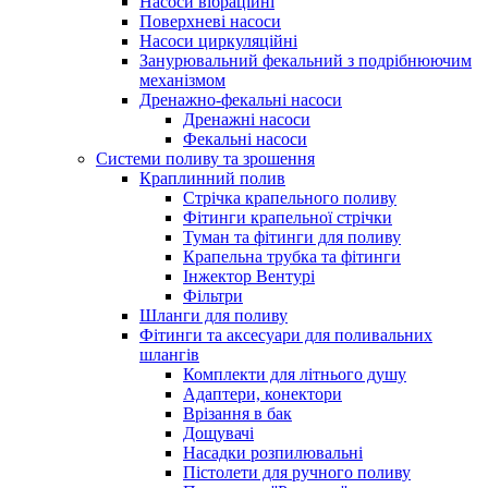
Насоси вібраційні
Поверхневі насоси
Насоси циркуляційні
Занурювальний фекальний з подрібнюючим
механізмом
Дренажно-фекальні насоси
Дренажні насоси
Фекальні насоси
Системи поливу та зрошення
Краплинний полив
Стрічка крапельного поливу
Фітинги крапельної стрічки
Туман та фітинги для поливу
Крапельна трубка та фітинги
Інжектор Вентурі
Фільтри
Шланги для поливу
Фітинги та аксесуари для поливальних
шлангів
Комплекти для літнього душу
Адаптери, конектори
Врізання в бак
Дощувачі
Насадки розпилювальні
Пістолети для ручного поливу