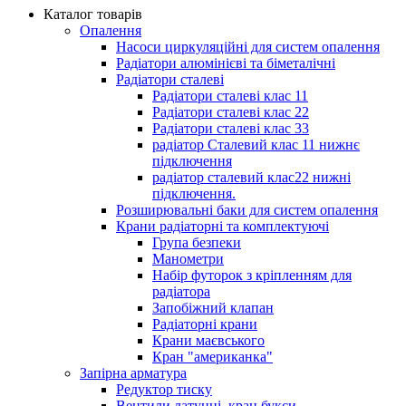
Каталог товарів
Опалення
Насоси циркуляційні для систем опалення
Радіатори алюмінієві та біметалічні
Радіатори сталеві
Радіатори сталеві клас 11
Радіатори сталеві клас 22
Радіатори сталеві клас 33
радіатор Сталевий клас 11 нижнє
підключення
радіатор сталевий клас22 нижні
підключення.
Розширювальні баки для систем опалення
Крани радіаторні та комплектуючі
Група безпеки
Манометри
Набір футорок з кріпленням для
радіатора
Запобіжний клапан
Радіаторні крани
Крани маєвського
Кран "американка"
Запірна арматура
Редуктор тиску
Вентили латунні, кран букси