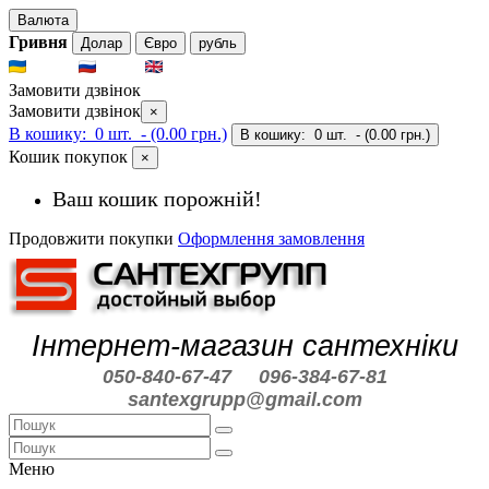
Валюта
Гривня
Долар
Євро
рубль
UKR
RUS
ENG
Замовити дзвінок
Замовити дзвінок
×
В кошику:
0 шт.
- (0.00 грн.)
В кошику:
0 шт.
- (0.00 грн.)
Кошик покупок
×
Ваш кошик порожній!
Продовжити покупки
Оформлення замовлення
Інтернет-магазин сантехніки
050-840-67-47
096-384-67-81
santexgrupp@gmail.com
Меню