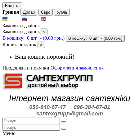
Валюта
Гривня
Долар
Євро
рубль
UKR
RUS
ENG
Замовити дзвінок
Замовити дзвінок
×
В кошику:
0 шт.
- (0.00 грн.)
В кошику:
0 шт.
- (0.00 грн.)
Кошик покупок
×
Ваш кошик порожній!
Продовжити покупки
Оформлення замовлення
Інтернет-магазин сантехніки
050-840-67-47
096-384-67-81
santexgrupp@gmail.com
Меню