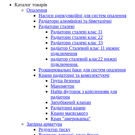
Каталог товарів
Опалення
Насоси циркуляційні для систем опалення
Радіатори алюмінієві та біметалічні
Радіатори сталеві
Радіатори сталеві клас 11
Радіатори сталеві клас 22
Радіатори сталеві клас 33
радіатор Сталевий клас 11 нижнє
підключення
радіатор сталевий клас22 нижні
підключення.
Розширювальні баки для систем опалення
Крани радіаторні та комплектуючі
Група безпеки
Манометри
Набір футорок з кріпленням для
радіатора
Запобіжний клапан
Радіаторні крани
Крани маєвського
Кран "американка"
Запірна арматура
Редуктор тиску
Вентили латунні, кран букси