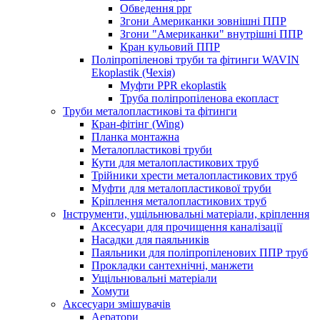
Обведення ppr
Згони Американки зовнішні ППР
Згони "Американки" внутрішні ППР
Кран кульовий ППР
Поліпропіленові труби та фітинги WAVIN
Ekoplastik (Чехія)
Муфти PPR ekoplastik
Труба поліпропіленова екопласт
Труби металопластикові та фітинги
Кран-фітінг (Wing)
Планка монтажна
Металопластикові труби
Кути для металопластикових труб
Трійники хрести металопластикових труб
Муфти для металопластикової труби
Кріплення металопластикових труб
Інструменти, ущільнювальні матеріали, кріплення
Аксесуари для прочищення каналізації
Насадки для паяльників
Паяльники для поліпропіленових ППР труб
Прокладки сантехнічні, манжети
Ущільнювальні матеріали
Хомути
Аксесуари змішувачів
Аератори