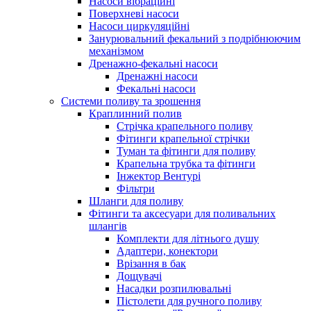
Насоси вібраційні
Поверхневі насоси
Насоси циркуляційні
Занурювальний фекальний з подрібнюючим
механізмом
Дренажно-фекальні насоси
Дренажні насоси
Фекальні насоси
Системи поливу та зрошення
Краплинний полив
Стрічка крапельного поливу
Фітинги крапельної стрічки
Туман та фітинги для поливу
Крапельна трубка та фітинги
Інжектор Вентурі
Фільтри
Шланги для поливу
Фітинги та аксесуари для поливальних
шлангів
Комплекти для літнього душу
Адаптери, конектори
Врізання в бак
Дощувачі
Насадки розпилювальні
Пістолети для ручного поливу