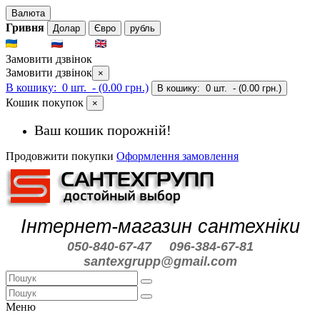
Валюта
Гривня
Долар
Євро
рубль
UKR
RUS
ENG
Замовити дзвінок
Замовити дзвінок
×
В кошику:
0 шт.
- (0.00 грн.)
В кошику:
0 шт.
- (0.00 грн.)
Кошик покупок
×
Ваш кошик порожній!
Продовжити покупки
Оформлення замовлення
Інтернет-магазин сантехніки
050-840-67-47
096-384-67-81
santexgrupp@gmail.com
Меню