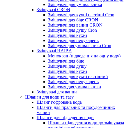
Змішувачі для умивальника
Змішувачі CRON
Змішувачі для кухні настінні Cron
Змішувачі для біде CRON
Змішувачі для ванни CRON
Змішувачі для душу Cron
Змішувачі для кухні
Змішувачі для перукарень
Змішувач для умивальника Cron
Змішувачі HAIBA
Монокран (підведення на одну воду)
Змішувачі для біде
Змішувачі для душу
Змішувачі для кухні
Змішувачі для кухні настінний
Змішувачі для перукарень
Змішувач для умивальника
Змішувачі для ванни
Шланги для води та газу
Шланг гофрована вода
Шланги для пральних та посудомийних
машин
Шланги для підведення води
Шланги підведення води до змішувача
алюмінієве обплетення