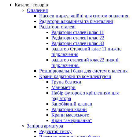
Каталог товарів
Опалення
Насоси циркуляційні для систем опалення
Радіатори алюмінієві та біметалічні
Радіатори сталеві
Радіатори сталеві клас 11
Радіатори сталеві клас 22
Радіатори сталеві клас 33
радіатор Сталевий клас 11 нижнє
підключення
радіатор сталевий клас22 нижні
підключення.
Розширювальні баки для систем опалення
Крани радіаторні та комплектуючі
Група безпеки
Манометри
Набір футорок з кріпленням для
радіатора
Запобіжний клапан
Радіаторні крани
Крани маєвського
Кран "американка"
Запірна арматура
Редуктор тиску
Вентили латунні, кран букси