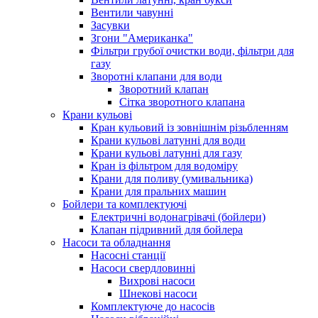
Вентили чавунні
Засувки
Згони "Американка"
Фільтри грубої очистки води, фільтри для
газу
Зворотні клапани для води
Зворотний клапан
Сітка зворотного клапана
Крани кульові
Кран кульовий із зовнішнім різьбленням
Крани кульові латунні для води
Крани кульові латунні для газу
Кран із фільтром для водоміру
Крани для поливу (умивальника)
Крани для пральних машин
Бойлери та комплектуючі
Електричні водонагрівачі (бойлери)
Клапан підривний для бойлера
Насоси та обладнання
Насосні станції
Насоси свердловинні
Вихрові насоси
Шнекові насоси
Комплектуюче до насосів