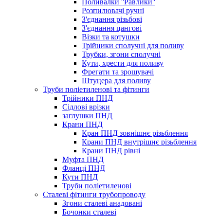
Поливалки ''Равлики''
Розпилювачі ручні
З'єднання різьбові
З'єднання цангові
Візки та котушки
Трійники сполучні для поливу
Трубки, згони сполучні
Кути, хрести для поливу
Фрегати та зрошувачі
Штуцера для поливу
Труби поліетиленові та фітинги
Трійники ПНД
Сідлові врізки
заглушки ПНД
Крани ПНД
Кран ПНД зовнішнє різьблення
Крани ПНД внутрішнє різьблення
Крани ПНД рівні
Муфта ПНД
Фланці ПНД
Кути ПНД
Труби поліетиленові
Сталеві фітинги трубопроводу
Згони сталеві анадовані
Бочонки сталеві