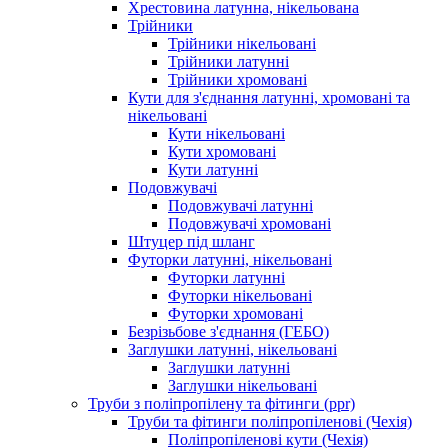
Хрестовина латунна, нікельована
Трійники
Трійники нікельовані
Трійники латунні
Трійники хромовані
Кути для з'єднання латунні, хромовані та
нікельовані
Кути нікельовані
Кути хромовані
Кути латунні
Подовжувачі
Подовжувачі латунні
Подовжувачі хромовані
Штуцер під шланг
Футорки латунні, нікельовані
Футорки латунні
Футорки нікельовані
Футорки хромовані
Безрізьбове з'єднання (ГЕБО)
Заглушки латунні, нікельовані
Заглушки латунні
Заглушки нікельовані
Труби з поліпропілену та фітинги (ppr)
Труби та фітинги поліпропіленові (Чехія)
Поліпропіленові кути (Чехія)