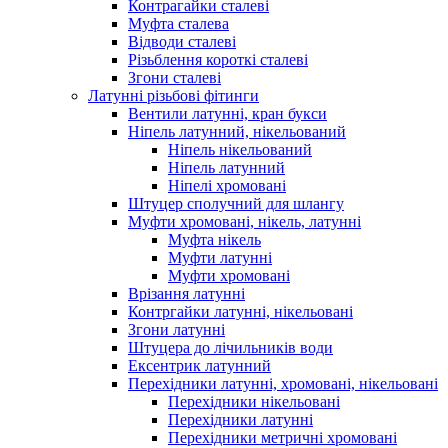
Контрагайки сталеві
Муфта сталева
Відводи сталеві
Різьблення короткі сталеві
Згони сталеві
Латунні різьбові фітинги
Вентили латунні, кран букси
Ніпель латунний, нікельований
Ніпель нікельований
Ніпель латунний
Ніпелі хромовані
Штуцер сполучний для шлангу
Муфти хромовані, нікель, латунні
Муфта нікель
Муфти латунні
Муфти хромовані
Врізання латунні
Контргайки латунні, нікельовані
Згони латунні
Штуцера до лічильників води
Ексентрик латунний
Перехідники латунні, хромовані, нікельовані
Перехідники нікельовані
Перехідники латунні
Перехідники метричні хромовані