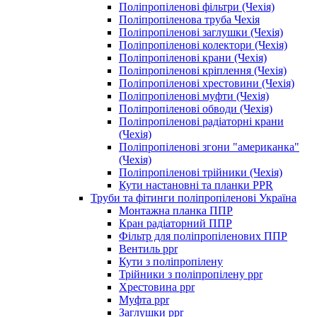
Поліпропіленові фільтри (Чехія)
Поліпропіленова труба Чехія
Поліпропіленові заглушки (Чехія)
Поліпропіленові колектори (Чехія)
Поліпропіленові крани (Чехія)
Поліпропіленові кріплення (Чехія)
Поліпропіленові хрестовини (Чехія)
Поліпропіленові муфти (Чехія)
Поліпропіленові обводи (Чехія)
Поліпропіленові радіаторні крани
(Чехія)
Поліпропіленові згони "американка"
(Чехія)
Поліпропіленові трійники (Чехія)
Кути настановні та планки PPR
Труби та фітинги поліпропіленові Україна
Монтажна планка ППР
Кран радіаторний ППР
Фільтр для поліпропіленових ППР
Вентиль ppr
Кути з поліпропілену
Трійники з поліпропілену ppr
Хрестовина ppr
Муфта ppr
Заглушки ppr