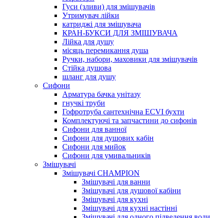
Гуси (зливи) для змішувачів
Утримувач лійки
катриджі для змішувача
КРАН-БУКСИ ДЛЯ ЗМІШУВАЧА
Лійка для душу
місяць перемикання душа
Ручки, набори, маховики для змішувачів
Стійка душова
шланг для душу
Сифони
Арматура бачка унітазу
гнучкі труби
Гофротруба сантехнічна ECVI бухти
Комплектуючі та запчастини до сифонів
Сифони для ванної
Сифони для душових кабін
Сифони для мийок
Сифони для умивальників
Змішувачі
Змішувачі CHAMPION
Змішувачі для ванни
Змішувачі для душової кабіни
Змішувачі для кухні
Змішувачі для кухні настінні
Змішувачі для одного підведення води