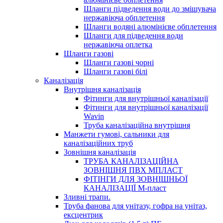
Шланги підведення води до змішувача
нержавіюча обплетення
Шланги водяні алюмінієве обплетення
Шланги для підведення води
нержавіюча оплетка
Шланги газові
Шланги газові чорні
Шланги газові білі
Каналізація
Внутрішня каналізація
Фітинги для внутрішньої каналізації
Фітинги для внутрішньої каналізації
Wavin
Труба каналізаційна внутрішня
Манжети гумові, сальники для
каналізаційних труб
Зовнішня каналізація
ТРУБА КАНАЛІЗАЦІЙНА
ЗОВНІШНЯ ПВХ МПЛАСТ
ФІТІНГИ ДЛЯ ЗОВНІШНЬОЇ
КАНАЛІЗАЦІЇ М-пласт
Зливні трапи.
Труба фанова для унітазу, гофра на унітаз,
ексцентрик