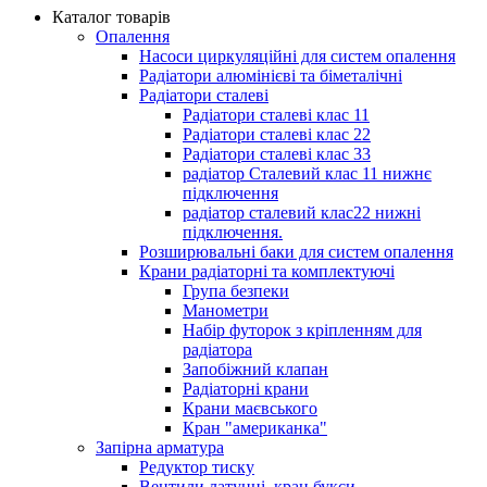
Каталог товарів
Опалення
Насоси циркуляційні для систем опалення
Радіатори алюмінієві та біметалічні
Радіатори сталеві
Радіатори сталеві клас 11
Радіатори сталеві клас 22
Радіатори сталеві клас 33
радіатор Сталевий клас 11 нижнє
підключення
радіатор сталевий клас22 нижні
підключення.
Розширювальні баки для систем опалення
Крани радіаторні та комплектуючі
Група безпеки
Манометри
Набір футорок з кріпленням для
радіатора
Запобіжний клапан
Радіаторні крани
Крани маєвського
Кран "американка"
Запірна арматура
Редуктор тиску
Вентили латунні, кран букси