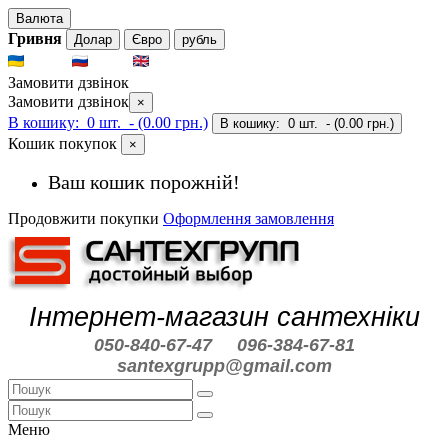
Валюта
Гривня
Долар
Євро
рубль
UKR
RUS
ENG
Замовити дзвінок
Замовити дзвінок
×
В кошику:
0 шт.
- (0.00 грн.)
В кошику:
0 шт.
- (0.00 грн.)
Кошик покупок
×
Ваш кошик порожній!
Продовжити покупки
Оформлення замовлення
Інтернет-магазин сантехніки
050-840-67-47
096-384-67-81
santexgrupp@gmail.com
Меню