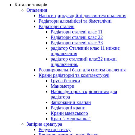
Каталог товарів
Опалення
Насоси циркуляційні для систем опалення
Радіатори алюмінієві та біметалічні
Радіатори сталеві
Радіатори сталеві клас 11
Радіатори сталеві клас 22
Радіатори сталеві клас 33
радіатор Сталевий клас 11 нижнє
підключення
радіатор сталевий клас22 нижні
підключення.
Розширювальні баки для систем опалення
Крани радіаторні та комплектуючі
Група безпеки
Манометри
Набір футорок з кріпленням для
радіатора
Запобіжний клапан
Радіаторні крани
Крани маєвського
Кран "американка"
Запірна арматура
Редуктор тиску
Вентили латунні, кран букси