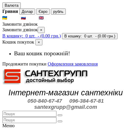
Валюта
Гривня
Долар
Євро
рубль
UKR
RUS
ENG
Замовити дзвінок
Замовити дзвінок
×
В кошику:
0 шт.
- (0.00 грн.)
В кошику:
0 шт.
- (0.00 грн.)
Кошик покупок
×
Ваш кошик порожній!
Продовжити покупки
Оформлення замовлення
Інтернет-магазин сантехніки
050-840-67-47
096-384-67-81
santexgrupp@gmail.com
Меню