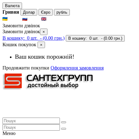
Валюта
Гривня
Долар
Євро
рубль
UKR
RUS
ENG
Замовити дзвінок
Замовити дзвінок
×
В кошику:
0 шт.
- (0.00 грн.)
В кошику:
0 шт.
- (0.00 грн.)
Кошик покупок
×
Ваш кошик порожній!
Продовжити покупки
Оформлення замовлення
Меню