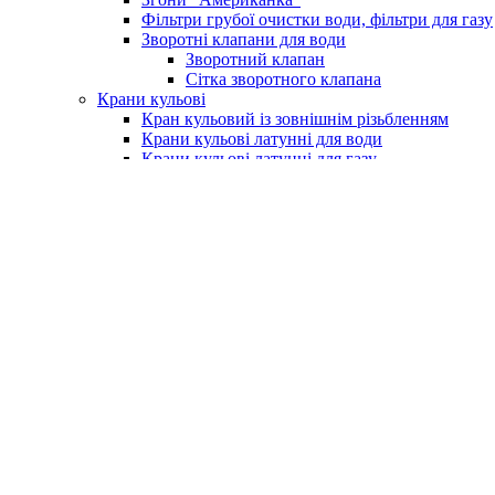
Фільтри грубої очистки води, фільтри для газу
Зворотні клапани для води
Зворотний клапан
Сітка зворотного клапана
Крани кульові
Кран кульовий із зовнішнім різьбленням
Крани кульові латунні для води
Крани кульові латунні для газу
Кран із фільтром для водоміру
Крани для поливу (умивальника)
Крани для пральних машин
Бойлери та комплектуючі
Електричні водонагрівачі (бойлери)
Клапан підривний для бойлера
Насоси та обладнання
Насосні станції
Насоси свердловинні
Вихрові насоси
Шнекові насоси
Комплектуюче до насосів
Насоси вібраційні
Поверхневі насоси
Насоси циркуляційні
Занурювальний фекальний з подрібнюючим м