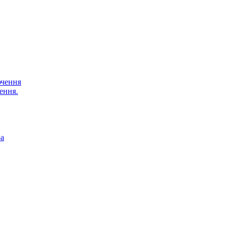
ючення
ення.
ра