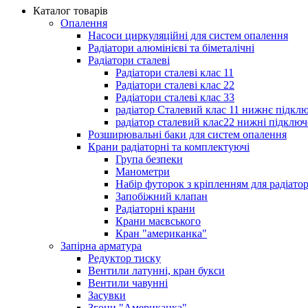
Каталог товарів
Опалення
Насоси циркуляційні для систем опалення
Радіатори алюмінієві та біметалічні
Радіатори сталеві
Радіатори сталеві клас 11
Радіатори сталеві клас 22
Радіатори сталеві клас 33
радіатор Сталевий клас 11 нижнє підкл
радіатор сталевий клас22 нижні підключ
Розширювальні баки для систем опалення
Крани радіаторні та комплектуючі
Група безпеки
Манометри
Набір футорок з кріпленням для радіато
Запобіжний клапан
Радіаторні крани
Крани маєвського
Кран "американка"
Запірна арматура
Редуктор тиску
Вентили латунні, кран букси
Вентили чавунні
Засувки
Згони "Американка"