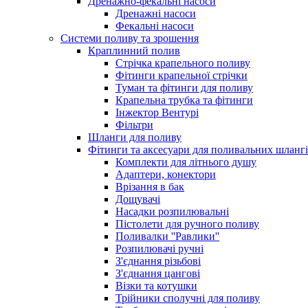
Дренажно-фекальні насоси
Дренажні насоси
Фекальні насоси
Системи поливу та зрошення
Краплинний полив
Стрічка крапельного поливу
Фітинги крапельної стрічки
Туман та фітинги для поливу
Крапельна трубка та фітинги
Інжектор Вентурі
Фільтри
Шланги для поливу
Фітинги та аксесуари для поливальних шланг
Комплекти для літнього душу
Адаптери, конектори
Врізання в бак
Дощувачі
Насадки розпилювальні
Пістолети для ручного поливу
Поливалки ''Равлики''
Розпилювачі ручні
З'єднання різьбові
З'єднання цангові
Візки та котушки
Трійники сполучні для поливу