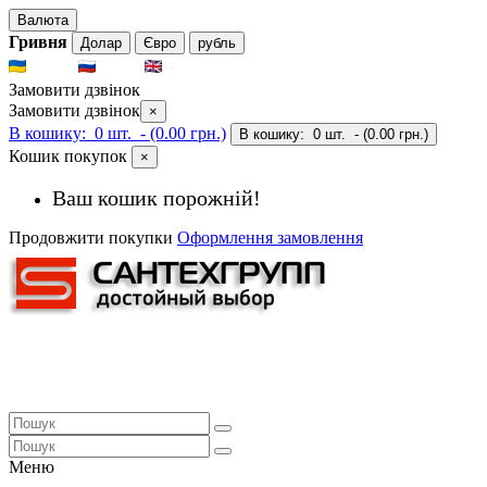
Валюта
Гривня
Долар
Євро
рубль
UKR
RUS
ENG
Замовити дзвінок
Замовити дзвінок
×
В кошику:
0 шт.
- (0.00 грн.)
В кошику:
0 шт.
- (0.00 грн.)
Кошик покупок
×
Ваш кошик порожній!
Продовжити покупки
Оформлення замовлення
Меню