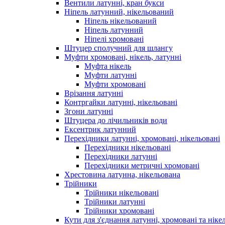
Вентили латунні, кран букси
Ніпель латунний, нікельований
Ніпель нікельований
Ніпель латунний
Ніпелі хромовані
Штуцер сполучний для шлангу
Муфти хромовані, нікель, латунні
Муфта нікель
Муфти латунні
Муфти хромовані
Врізання латунні
Контргайки латунні, нікельовані
Згони латунні
Штуцера до лічильників води
Ексентрик латунний
Перехідники латунні, хромовані, нікельовані
Перехідники нікельовані
Перехідники латунні
Перехідники метричні хромовані
Хрестовина латунна, нікельована
Трійники
Трійники нікельовані
Трійники латунні
Трійники хромовані
Кути для з'єднання латунні, хромовані та ніке