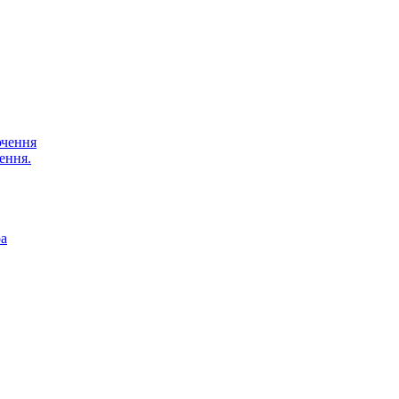
ючення
ення.
ра