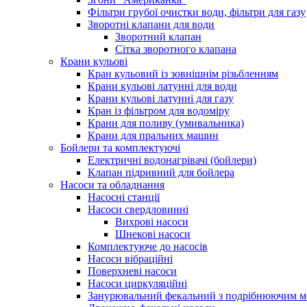
Фільтри грубої очистки води, фільтри для газу
Зворотні клапани для води
Зворотний клапан
Сітка зворотного клапана
Крани кульові
Кран кульовий із зовнішнім різьбленням
Крани кульові латунні для води
Крани кульові латунні для газу
Кран із фільтром для водоміру
Крани для поливу (умивальника)
Крани для пральних машин
Бойлери та комплектуючі
Електричні водонагрівачі (бойлери)
Клапан підривний для бойлера
Насоси та обладнання
Насосні станції
Насоси свердловинні
Вихрові насоси
Шнекові насоси
Комплектуюче до насосів
Насоси вібраційні
Поверхневі насоси
Насоси циркуляційні
Занурювальний фекальний з подрібнюючим м