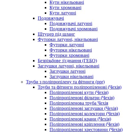
Кути нікельовані
Кути хромовані
Кути латунні
Подовжувачі
Подовжувачі латунні
Подовжувачі хромовані
Штуцер під шланг
Футорки латунні, нікельовані
Футорки латунні
Футорки нікельовані
Футорки хромовані
Безрізьбове з'єднання (ГЕБО)
Заглушки латунні, нікельовані
Заглушки латунні
Заглушки нікельовані
Труби з поліпропілену та фітинги (ppr)
Труби та фітинги поліпропіленові (Чехія)
Поліпропіленові кути (Чехія)
Поліпропіленові фільтри (Чехія)
Поліпропіленова труба Чехія
Поліпропіленові заглушки (Чехія)
Поліпропіленові колектори (Чехія)
Поліпропіленові крани (Чехія)
Поліпропіленові кріплення (Чехія)
Поліпропіленові хрестовини (Чехія)