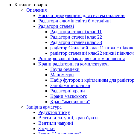
Каталог товарів
Опалення
Насоси циркуляційні для систем опалення
Радіатори алюмінієві та біметалічні
Радіатори сталеві
Радіатори сталеві клас 11
Радіатори сталеві клас 22
Радіатори сталеві клас 33
радіатор Сталевий клас 11 нижнє підкл
радіатор сталевий клас22 нижні підключ
Розширювальні баки для систем опалення
Крани радіаторні та комплектуючі
Група безпеки
Манометри
Набір футорок з кріпленням для радіато
Запобіжний клапан
Радіаторні крани
Крани маєвського
Кран "американка"
Запірна арматура
Редуктор тиску
Вентили латунні, кран букси
Вентили чавунні
Засувки
Згони "Американка"