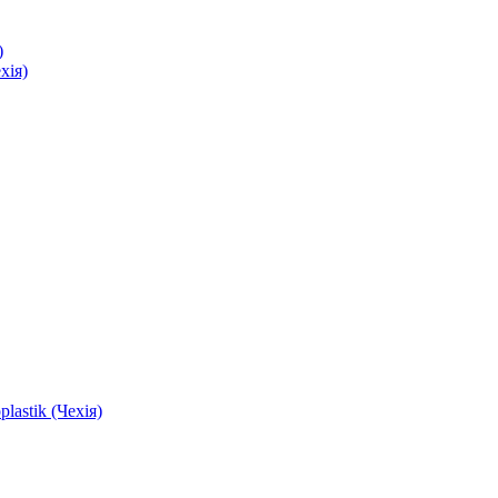
)
хія)
astik (Чехія)