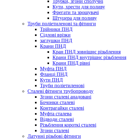
Трубки, згони сполучні
Кути, хрести для поливу
Фрегати та зрошувачі
Штуцера для поливу
Труби поліетиленові та фітинги
Трійники ПНД
Сідлові врізки
заглушки ПНД
Крани ПНД
Кран ПНД зовнішнє різьблення
Крани ПНД внутрішнє різьблення
Крани ПНД рівні
Муфта ПНД
Фланці ПНД
Кути ПНД
Труби поліетиленові
Сталеві фітинги трубопроводу
Згони сталеві анадовані
Бочонки сталеві
Контрагайки сталеві
Муфта сталева
Відводи сталеві
Різьблення короткі сталеві
Згони сталеві
Латунні різьбові фітинги