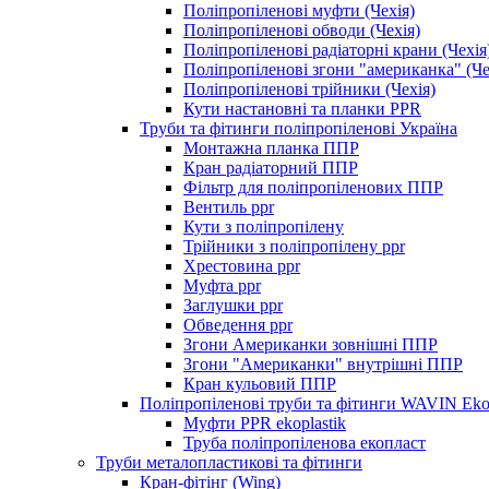
Поліпропіленові муфти (Чехія)
Поліпропіленові обводи (Чехія)
Поліпропіленові радіаторні крани (Чехія
Поліпропіленові згони "американка" (Че
Поліпропіленові трійники (Чехія)
Кути настановні та планки PPR
Труби та фітинги поліпропіленові Україна
Монтажна планка ППР
Кран радіаторний ППР
Фільтр для поліпропіленових ППР
Вентиль ppr
Кути з поліпропілену
Трійники з поліпропілену ppr
Хрестовина ppr
Муфта ppr
Заглушки ppr
Обведення ppr
Згони Американки зовнішні ППР
Згони "Американки" внутрішні ППР
Кран кульовий ППР
Поліпропіленові труби та фітинги WAVIN Ekopl
Муфти PPR ekoplastik
Труба поліпропіленова екопласт
Труби металопластикові та фітинги
Кран-фітінг (Wing)